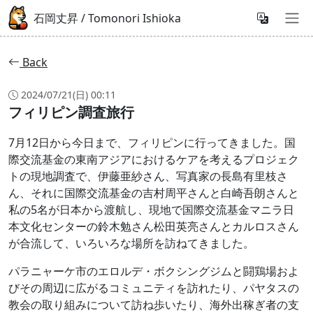
石岡丈昇 / Tomonori Ishioka
Back
2024/07/21(日) 00:11
フィリピン調査旅行
7月12日から今日まで、フィリピンに行ってきました。国
際交流基金の東南アジアにおけるケアを考えるプロジェク
トの現地調査で、伊藤亜紗さん、写真家の長島有里枝さ
ん、それに国際交流基金の吉村周平さんと白崎吾朗さんと
私の5名が日本から渡航し、現地で国際交流基金マニラ日
本文化センターの鈴木勉さん松田英亮さんとカルロスさん
が合流して、いろいろな場所を訪ねてきました。
パラニャーケ市のエロルデ・ボクシングジムと闘鶏場およ
びその周辺に広がるコミュニティを訪れたり、パヤタスの
教会の取り組みについて訪ね歩いたり、海外出稼ぎ者の支